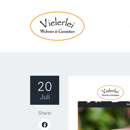
20
Juli
Share: