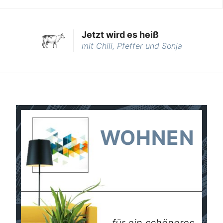
Jetzt wird es heiß
mit Chili, Pfeffer und Sonja
WOHNEN
für ein schöneres