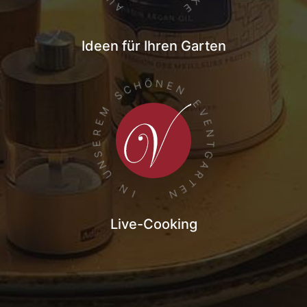
U
K
A
E
Ideen für Ihren Garten
Ö
N
H
E
C
N
S
E
M
V
E
E
N
R
E
T
G
S
N
A
U
R
T
N
E
N
I
Live-Cooking