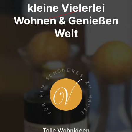
kleine Vielerlei
Wohnen & Genießen
Welt
N
E
Ö
R
H
E
C
S
S
Z
N
U
I
H
E
A
U
R
Ü
S
E
F
Tolle Wohnideen