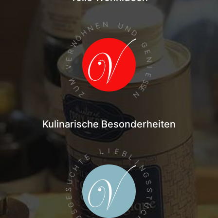
N
U
E
N
N
H
D
Ö
W
G
R
E
N
E
V
I
E
M
SS
U
E
N
Z
Kulinarische Besonderheiten
I
E
L
B
E
L
T
I
H
N
C
G
U
S
S
S
E
T
G
Ü
C
S